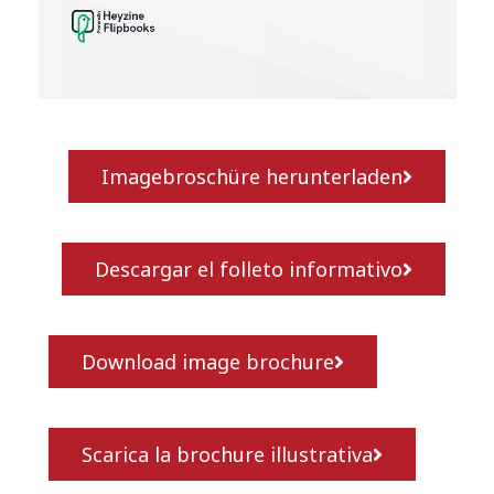
Imagebroschüre herunterladen
Descargar el folleto informativo
Download image brochure
Scarica la brochure illustrativa